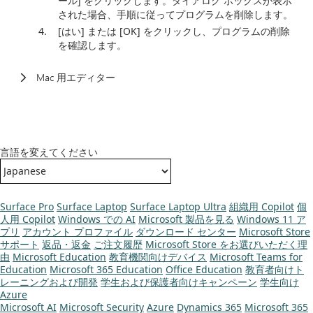
ール] をクリックします。ダイアログ ボックスが表示
された場合、手順に従ってプログラムを削除します。
[はい] または [OK] をクリックし、プログラムの削除
を確認します。
Mac 用エディター
言語を変えてください
Surface Pro
Surface Laptop
Surface Laptop Ultra
組織用 Copilot
個
人用 Copilot
Windows での AI
Microsoft 製品を見る
Windows 11 ア
プリ
アカウント プロファイル
ダウンロード センター
Microsoft Store
サポート
返品・返金
ご注文履歴
Microsoft Store をお選びいただく理
由
Microsoft Education
教育機関向けデバイス
Microsoft Teams for
Education
Microsoft 365 Education
Office Education
教育者向けト
レーニングおよび開発
学生および保護者向けキャンペーン
学生向け
Azure
Microsoft AI
Microsoft Security
Azure
Dynamics 365
Microsoft 365