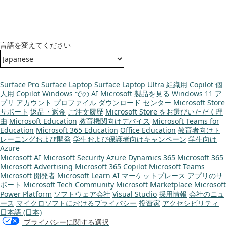
言語を変えてください
Surface Pro
Surface Laptop
Surface Laptop Ultra
組織用 Copilot
個
人用 Copilot
Windows での AI
Microsoft 製品を見る
Windows 11 ア
プリ
アカウント プロファイル
ダウンロード センター
Microsoft Store
サポート
返品・返金
ご注文履歴
Microsoft Store をお選びいただく理
由
Microsoft Education
教育機関向けデバイス
Microsoft Teams for
Education
Microsoft 365 Education
Office Education
教育者向けト
レーニングおよび開発
学生および保護者向けキャンペーン
学生向け
Azure
Microsoft AI
Microsoft Security
Azure
Dynamics 365
Microsoft 365
Microsoft Advertising
Microsoft 365 Copilot
Microsoft Teams
Microsoft 開発者
Microsoft Learn
AI マーケットプレース アプリのサ
ポート
Microsoft Tech Community
Microsoft Marketplace
Microsoft
Power Platform
ソフトウェア会社
Visual Studio
採用情報
会社のニュ
ース
マイクロソフトにおけるプライバシー
投資家
アクセシビリティ
日本語 (日本)
プライバシーに関する選択