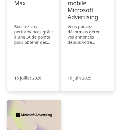
Max
mobile
Microsoft
Advertising
Boostez vos
Vous pouvez
performances grâce
désormais gérer
à une IA de pointe
vos annonces
pour obtenir des
depuis votre
prospects
appareil Android,
pertinents,
iPhone ou iPad.
optimiser les
conversions et
maximiser votre
budget. Rendez
15 juillet 2026
16 juin 2025
votre