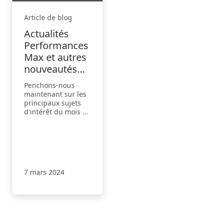
Article de blog
Actualités
Performances
Max et autres
nouveautés
clés pour le
Penchons-nous
mois de mars
maintenant sur les
principaux sujets
d'intérêt du mois et
sur la façon dont
nous aidons les
annonceurs à
générer plus de
résultats avec
moins d'efforts et à
7 mars 2024
créer des annonces
plus attrayantes.