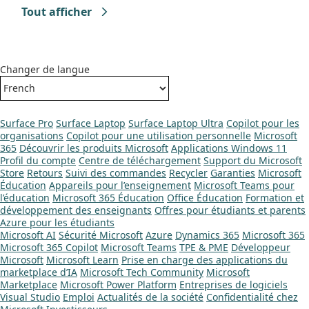
Tout afficher
Changer de langue
Surface Pro
Surface Laptop
Surface Laptop Ultra
Copilot pour les
organisations
Copilot pour une utilisation personnelle
Microsoft
365
Découvrir les produits Microsoft
Applications Windows 11
Profil du compte
Centre de téléchargement
Support du Microsoft
Store
Retours
Suivi des commandes
Recycler
Garanties
Microsoft
Éducation
Appareils pour l’enseignement
Microsoft Teams pour
l’éducation
Microsoft 365 Éducation
Office Éducation
Formation et
développement des enseignants
Offres pour étudiants et parents
Azure pour les étudiants
Microsoft AI
Sécurité Microsoft
Azure
Dynamics 365
Microsoft 365
Microsoft 365 Copilot
Microsoft Teams
TPE & PME
Développeur
Microsoft
Microsoft Learn
Prise en charge des applications du
marketplace d’IA
Microsoft Tech Community
Microsoft
Marketplace
Microsoft Power Platform
Entreprises de logiciels
Visual Studio
Emploi
Actualités de la société
Confidentialité chez