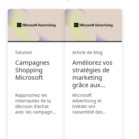
Solution
Article de blog
Campagnes
Améliorez vos
Shopping
stratégies de
Microsoft
marketing
grâce aux
insights du
Rapprochez les
Microsoft
Ramadan
internautes de la
Advertising et
décision d'achat
InMobi ont
avec les campagnes
rassemblé des
Shopping Microsoft.
insights complets
Comblez le fossé du
dans un nouveau
funnel de vente
rapport : Ramadan
entre les
in the Digital World: