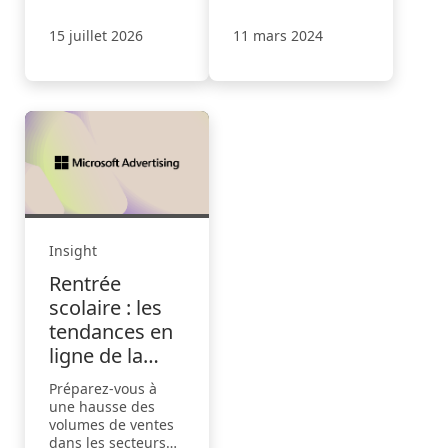
recherches en ligne
The Marketer's
Manual.
15 juillet 2026
11 mars 2024
Insight
Rentrée
scolaire : les
tendances en
ligne de la
vente au
Préparez-vous à
détail, de la
une hausse des
technologie et
volumes de ventes
dans les secteurs