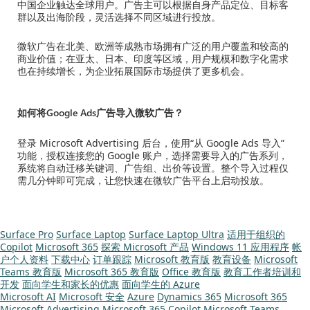
中国企业触达全球用户。广告主可以根据自身产品定位、目标客
群以及出海阶段，灵活选择不同区域进行投放。
微软广告在北美、欧洲等成熟市场拥有广泛的用户覆盖和较高的
商业价值；在亚太、日本、印度等区域，用户规模和数字化需求
也在持续增长，为企业拓展国际市场提供了更多机会。
如何将Google Ads广告导入微软广告？
登录 Microsoft Advertising 后台，使用“从 Google Ads 导入”
功能，授权连接您的 Google 账户，选择需要导入的广告系列，
系统将自动迁移关键词、广告组、出价等设置。整个导入过程仅
需几分钟即可完成，让您快速在微软广告平台上启动投放。
Surface Pro
Surface Laptop
Surface Laptop Ultra
适用于组织的
Copilot
Microsoft 365
探索 Microsoft 产品
Windows 11 应用程序
帐
户个人资料
下载中心
订单跟踪
Microsoft 教育版
教育设备
Microsoft
Teams 教育版
Microsoft 365 教育版
Office 教育版
教育工作者培训和
开发
面向学生和家长的优惠
面向学生的 Azure
Microsoft AI
Microsoft 安全
Azure
Dynamics 365
Microsoft 365
Microsoft Advertising
Microsoft 365 Copilot
Microsoft Teams